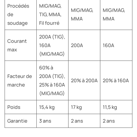
Procédés
MIG/MAG,
MIG/MAG,
MIG/MAG,
de
TIG, MMA,
MMA
MMA
soudage
Fil fourré
200A (TIG),
Courant
160A
200A
160A
max
(MIG/MAG)
60% à
Facteur de
200A (TIG),
20% à 200A
20% à 160A
marche
25% à 160A
(MIG/MAG)
Poids
15,4 kg
17 kg
11,5 kg
Garantie
3 ans
2 ans
2 ans