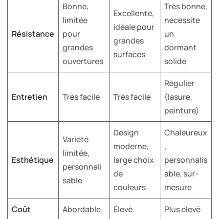
Bonne,
Très bonne,
Excellente,
limitée
nécessite
idéale pour
Résistance
pour
un
grandes
grandes
dormant
surfaces
ouvertures
solide
Régulier
Entretien
Très facile
Très facile
(lasure,
peinture)
Design
Chaleureux
Variété
moderne,
,
limitée,
Esthétique
large choix
personnalis
personnali
de
able, sur-
sable
couleurs
mesure
Coût
Abordable
Élevé
Plus élevé