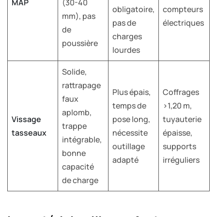
MAP
(30-40
obligatoire,
compteurs
mm), pas
pas de
électriques
de
charges
poussière
lourdes
Solide,
rattrapage
Plus épais,
Coffrages
faux
temps de
>1,20 m,
aplomb,
Vissage
pose long,
tuyauterie
trappe
tasseaux
nécessite
épaisse,
intégrable,
outillage
supports
bonne
adapté
irréguliers
capacité
de charge