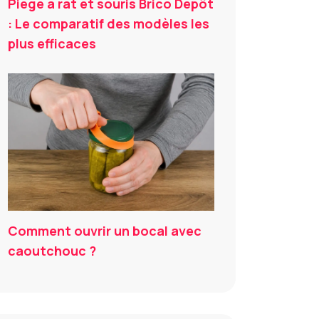
Piège à rat et souris Brico Dépôt
: Le comparatif des modèles les
plus efficaces
Comment ouvrir un bocal avec
caoutchouc ?