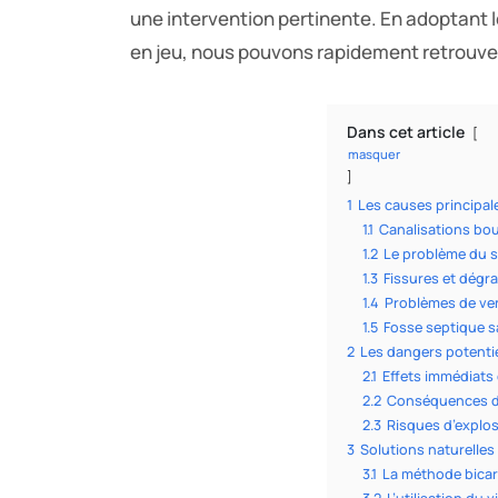
une intervention pertinente. En adoptant
en jeu, nous pouvons rapidement retrouver
Dans cet article
masquer
1
Les causes principal
1.1
Canalisations bo
1.2
Le problème du 
1.3
Fissures et dégr
1.4
Problèmes de ven
1.5
Fosse septique s
2
Les dangers potentie
2.1
Effets immédiats 
2.2
Conséquences d’
2.3
Risques d’explos
3
Solutions naturelles
3.1
La méthode bicarb