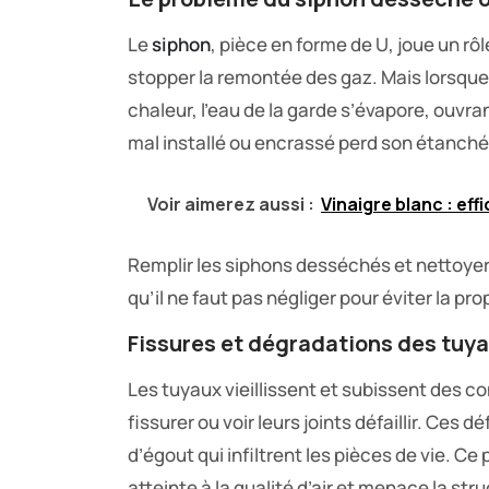
Le
siphon
, pièce en forme de U, joue un r
stopper la remontée des gaz. Mais lorsque l
chaleur, l’eau de la garde s’évapore, ouvra
mal installé ou encrassé perd son étanché
Voir aimerez aussi :
Vinaigre blanc : eff
Remplir les siphons desséchés et nettoye
qu’il ne faut pas négliger pour éviter la p
Fissures et dégradations des tuy
Les tuyaux vieillissent et subissent des 
fissurer ou voir leurs joints défaillir. Ces
d’égout qui infiltrent les pièces de vie. Ce 
atteinte à la qualité d’air et menace la st