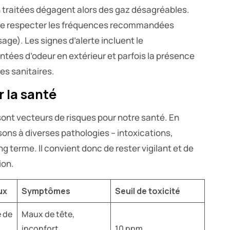
n traitées dégagent alors des gaz désagréables.
 de respecter les fréquences recommandées
sage). Les signes d’alerte incluent le
tées d’odeur en extérieur et parfois la présence
s sanitaires.
 la santé
sont vecteurs de risques pour notre santé. En
ns à diverses pathologies – intoxications,
ong terme. Il convient donc de rester vigilant et de
ion.
ux
Symptômes
Seuil de toxicité
e de
Maux de tête,
inconfort
10 ppm