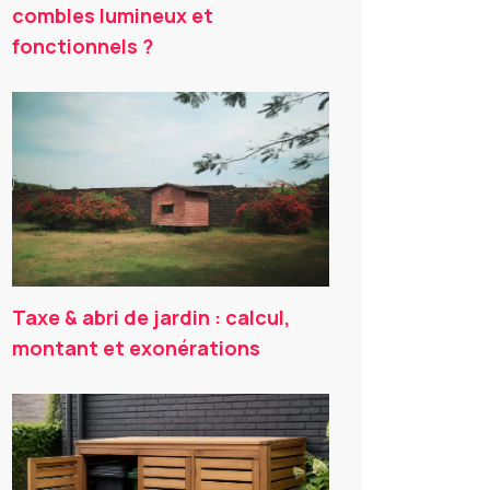
combles lumineux et
fonctionnels ?
Taxe & abri de jardin : calcul,
montant et exonérations