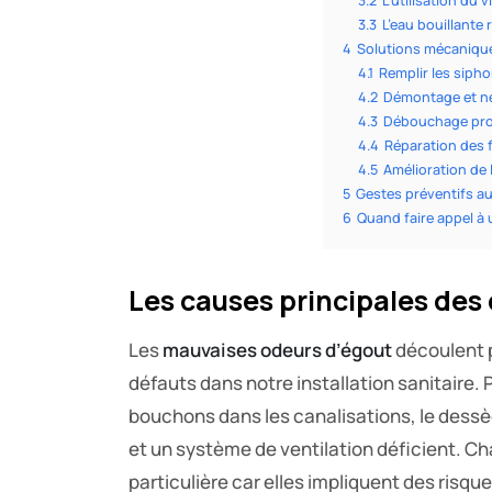
3.2
L’utilisation du 
3.3
L’eau bouillante 
4
Solutions mécanique
4.1
Remplir les siph
4.2
Démontage et n
4.3
Débouchage prof
4.4
Réparation des f
4.5
Amélioration de l
5
Gestes préventifs au
6
Quand faire appel à
Les causes principales des
Les
mauvaises odeurs d’égout
découlent 
défauts dans notre installation sanitaire.
bouchons dans les canalisations, le dessè
et un système de ventilation déficient. C
particulière car elles impliquent des risqu