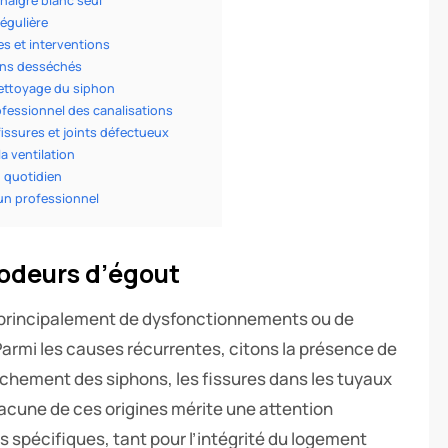
vinaigre blanc seul
régulière
s et interventions
ons desséchés
ettoyage du siphon
essionnel des canalisations
issures et joints défectueux
a ventilation
 quotidien
 un professionnel
 odeurs d’égout
principalement de dysfonctionnements ou de
 Parmi les causes récurrentes, citons la présence de
chement des siphons, les fissures dans les tuyaux
hacune de ces origines mérite une attention
es spécifiques, tant pour l’intégrité du logement