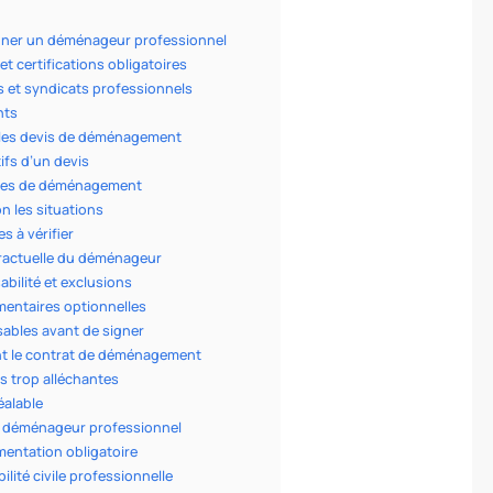
onner un déménageur professionnel
 et certifications obligatoires
s et syndicats professionnels
nts
les devis de déménagement
ifs d’un devis
ules de déménagement
n les situations
s à vérifier
tractuelle du déménageur
abilité et exclusions
entaires optionnelles
ables avant de signer
nt le contrat de déménagement
s trop alléchantes
éalable
du déménageur professionnel
entation obligatoire
lité civile professionnelle