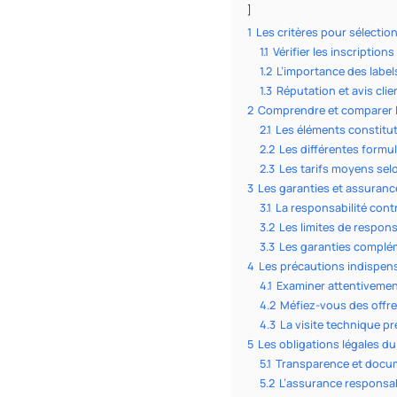
1
Les critères pour sélecti
1.1
Vérifier les inscriptions
1.2
L’importance des label
1.3
Réputation et avis clie
2
Comprendre et comparer 
2.1
Les éléments constitut
2.2
Les différentes form
2.3
Les tarifs moyens selo
3
Les garanties et assurance
3.1
La responsabilité con
3.2
Les limites de respons
3.3
Les garanties complém
4
Les précautions indispens
4.1
Examiner attentiveme
4.2
Méfiez-vous des offre
4.3
La visite technique pr
5
Les obligations légales 
5.1
Transparence et docum
5.2
L’assurance responsabi