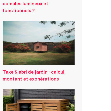
combles lumineux et
fonctionnels ?
Taxe & abri de jardin : calcul,
montant et exonérations