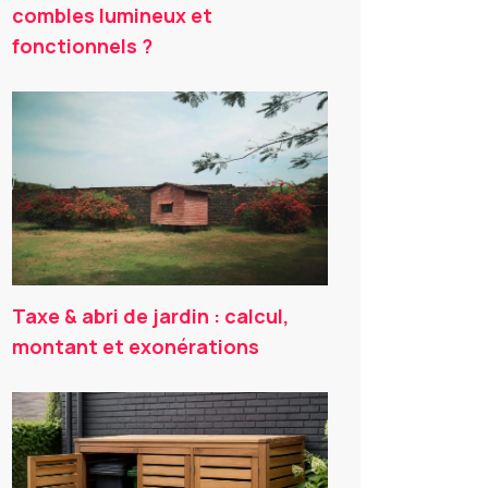
combles lumineux et
fonctionnels ?
Taxe & abri de jardin : calcul,
montant et exonérations