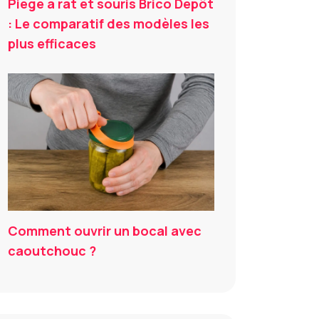
Piège à rat et souris Brico Dépôt
: Le comparatif des modèles les
plus efficaces
Comment ouvrir un bocal avec
caoutchouc ?