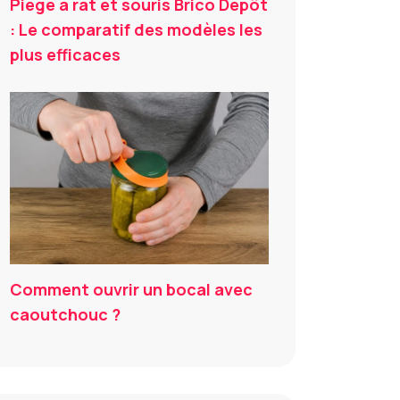
Piège à rat et souris Brico Dépôt
: Le comparatif des modèles les
plus efficaces
Comment ouvrir un bocal avec
caoutchouc ?