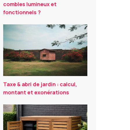
combles lumineux et
fonctionnels ?
Taxe & abri de jardin : calcul,
montant et exonérations