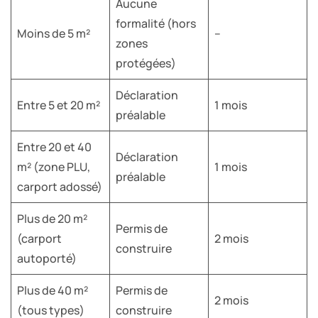
Aucune
formalité (hors
Moins de 5 m²
–
zones
protégées)
Déclaration
Entre 5 et 20 m²
1 mois
préalable
Entre 20 et 40
Déclaration
m² (zone PLU,
1 mois
préalable
carport adossé)
Plus de 20 m²
Permis de
(carport
2 mois
construire
autoporté)
Plus de 40 m²
Permis de
2 mois
(tous types)
construire