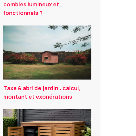
combles lumineux et
fonctionnels ?
Taxe & abri de jardin : calcul,
montant et exonérations