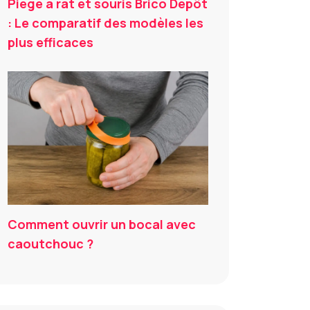
Piège à rat et souris Brico Dépôt
: Le comparatif des modèles les
plus efficaces
Comment ouvrir un bocal avec
caoutchouc ?