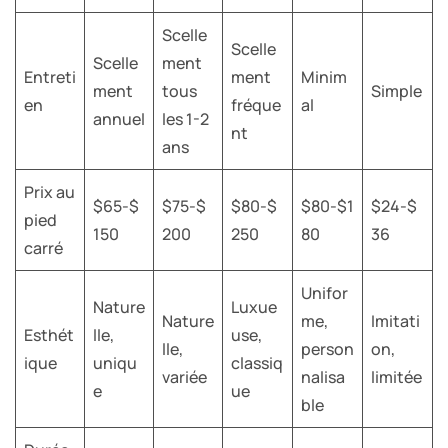
Scelle
Scelle
Scelle
ment
Entreti
ment
Minim
ment
tous
Simple
en
fréque
al
annuel
les 1-2
nt
ans
Prix au
$65-$
$75-$
$80-$
$80-$1
$24-$
pied
150
200
250
80
36
carré
Unifor
Nature
Luxue
Nature
me,
Imitati
Esthét
lle,
use,
lle,
person
on,
ique
uniqu
classiq
variée
nalisa
limitée
e
ue
ble