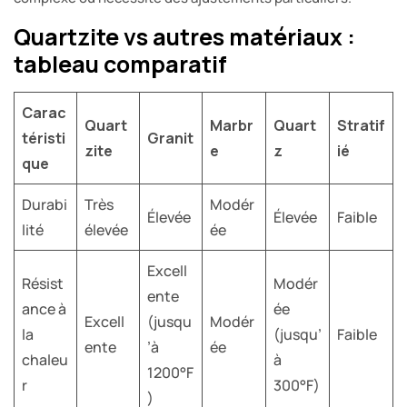
Quartzite vs autres matériaux :
tableau comparatif
Carac
Quart
Marbr
Quart
Stratif
téristi
Granit
zite
e
z
ié
que
Durabi
Très
Modér
Élevée
Élevée
Faible
lité
élevée
ée
Excell
Résist
Modér
ente
ance à
ée
Excell
(jusqu
Modér
la
(jusqu’
Faible
ente
’à
ée
chaleu
à
1200°F
r
300°F)
)