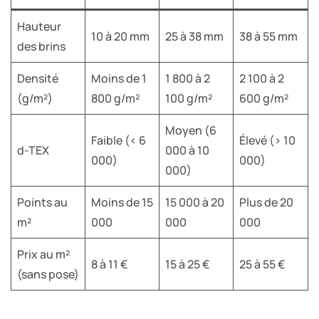
Hauteur
10 à 20 mm
25 à 38 mm
38 à 55 mm
des brins
Densité
Moins de 1
1 800 à 2
2 100 à 2
(g/m²)
800 g/m²
100 g/m²
600 g/m²
Moyen (6
Faible (< 6
Élevé (> 10
d-TEX
000 à 10
000)
000)
000)
Points au
Moins de 15
15 000 à 20
Plus de 20
m²
000
000
000
Prix au m²
8 à 11 €
15 à 25 €
25 à 55 €
(sans pose)